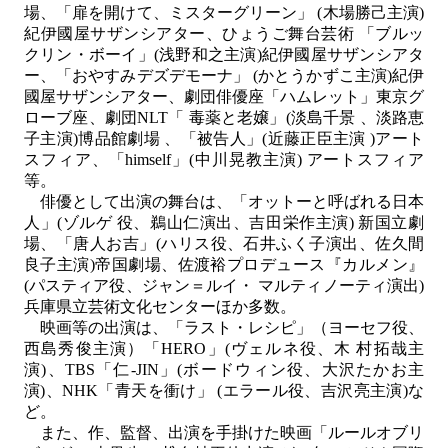
場、「扉を開けて、ミスターグリーン」 (木場勝己主演)
紀伊國屋サザンシアター、ひょうご舞台芸術 「ブルッ
クリン・ボーイ」(浅野和之主演)紀伊國屋サザンシアタ
ー、「おやすみデズデモーナ」 (かとうかずこ主演)紀伊
國屋サザンシアター、劇団俳優座「ハムレット」東京グ
ローブ座、劇団NLT「 毒薬と老嬢」(淡島千景 、淡路恵
子主演)博品館劇場 、「被告人」(近藤正臣主演 )アート
スフィア、「himself」(中川晃教主演) アートスフィア
等。
俳優として出演の舞台は、「オットーと呼ばれる日本
人」(ゾルゲ 役、鵜山仁演出、吉田栄作主演) 新国立劇
場、「唐人お吉」(ハリス役、石井ふく子演出、佐久間
良子主演)帝国劇場、佐渡裕プロデュース『カルメン』
(パスティア役、ジャン＝ルイ・ マルティノーティ演出)
兵庫県立芸術文化センターほか多数。
映画等の出演は、「ラスト・レシピ」（ヨーセフ役、
西島秀俊主演）「HERO」(ヴェルネ役、木 村拓哉主
演)、TBS「仁-JIN」(ボードウィン役、大沢たかお主
演)、NHK「青天を衝け」 (エラール役、吉沢亮主演)な
ど。
また、作、監督、出演を手掛けた映画「ルールオブリ