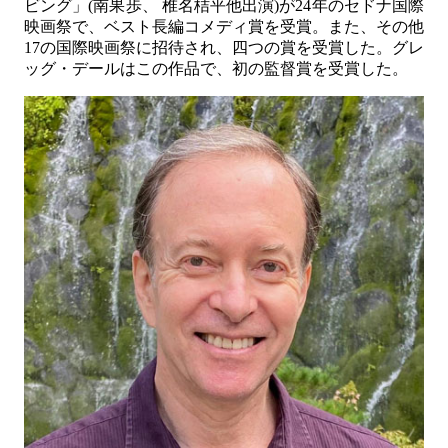
ビング」(南果歩、 椎名桔平他出演)が24年のセドナ国際
映画祭で、ベスト長編コメディ賞を受賞。また、その他
17の国際映画祭に招待され、四つの賞を受賞した。グレ
ッグ・デールはこの作品で、初の監督賞を受賞した。